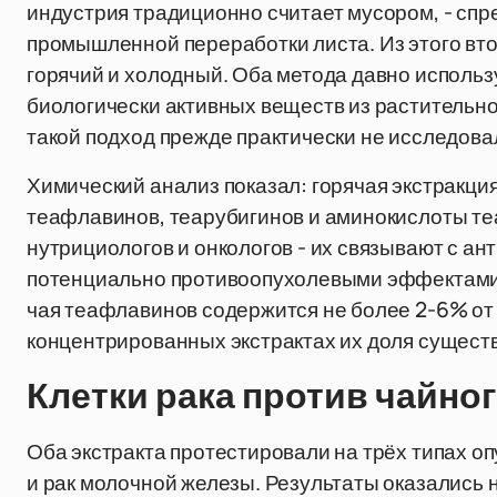
индустрия традиционно считает мусором, - сп
промышленной переработки листа. Из этого вто
горячий и холодный. Оба метода давно исполь
биологически активных веществ из растительно
такой подход прежде практически не исследова
Химический анализ показал: горячая экстракци
теафлавинов, теарубигинов и аминокислоты теа
нутрициологов и онкологов - их связывают с а
потенциально противоопухолевыми эффектами. 
чая теафлавинов содержится не более 2-6% от 
концентрированных экстрактах их доля сущест
Клетки рака против чайног
Оба экстракта протестировали на трёх типах оп
и рак молочной железы. Результаты оказались