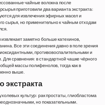
рессованные чайные волокна после
рсырья приготовили два варианта экстракта:
зуются для извлечения эфирных масел и
го сырья, но применительно к чайным отходам
лся.
я извлекает заметно больше катехинов,
нина. Все эти соединения давно в поле зрения
нтиоксидантными, противовоспалительными и
Для сравнения: в стандартной чашке чёрного
общей массы полифенолов, тогда как в
венно выше.
о экстракта
ухолевых культур: рак простаты, глиобластома
 неоднозначными, но показательными.