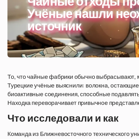
Чайные отходы про
Учёные нашли не
источник
То, что чайные фабрики обычно выбрасывают, м
Турецкие учёные выяснили: волокна, остающиес
биоактивные соединения, способные подавлять 
Находка переворачивает привычное представле
Что исследовали и как
Команда из Ближневосточного технического уни