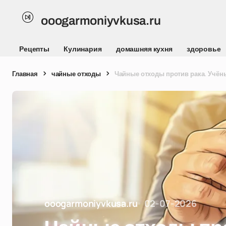
ooogarmoniyvkusa.ru
Рецепты
Кулинария
домашняя кухня
здоровье
Главная
чайные отходы
Чайные отходы против рака. Учё
ooogarmoniyvkusa.ru
02-07-2026