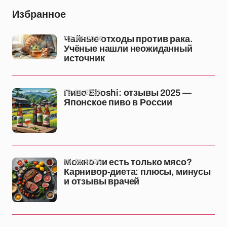
Избранное
02-07-2026
Чайные отходы против рака.
Учёные нашли неожиданный
источник
19-01-2026
Пиво Eboshi: отзывы 2025 —
Японское пиво в России
19-01-2026
Можно ли есть только мясо?
Карнивор-диета: плюсы, минусы
и отзывы врачей