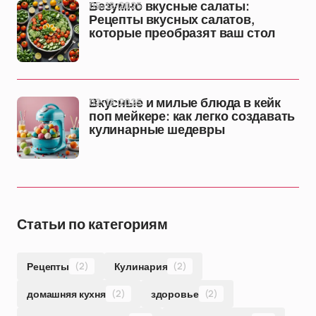
05-12-2025
Безумно вкусные салаты:
Рецепты вкусных салатов,
которые преобразят ваш стол
02-12-2025
Вкусные и милые блюда в кейк
поп мейкере: как легко создавать
кулинарные шедевры
Статьи по категориям
Рецепты
(2)
Кулинария
(2)
домашняя кухня
(2)
здоровье
(2)