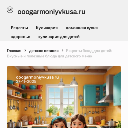
ooogarmoniyvkusa.ru
Рецепты
Кулинария
домашняя кухня
здоровье
кулинария для детей
Главная
детское питание
Рецепты блюд для детей:
Вкусные и полезные блюда для детского меню
ooogarmoniyvkusa.ru
27-11-2025