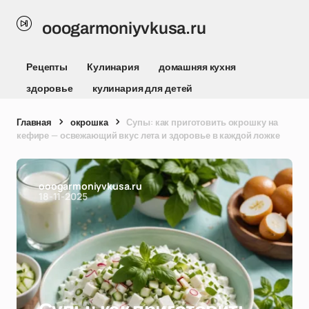
ooogarmoniyvkusa.ru
Рецепты
Кулинария
домашняя кухня
здоровье
кулинария для детей
Главная
окрошка
Супы: как приготовить окрошку на
кефире — освежающий вкус лета и здоровье в каждой ложке
ooogarmoniyvkusa.ru
18-11-2025