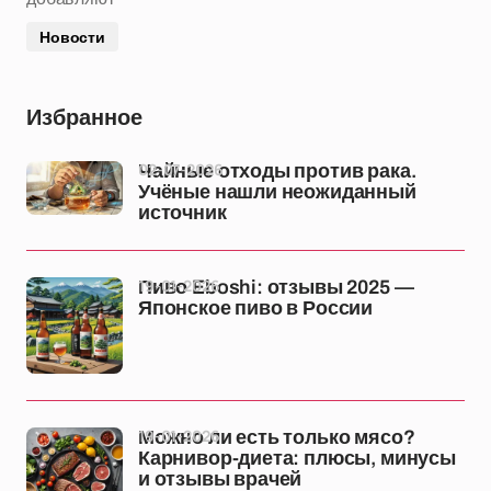
Новости
Избранное
02-07-2026
Чайные отходы против рака.
Учёные нашли неожиданный
источник
19-01-2026
Пиво Eboshi: отзывы 2025 —
Японское пиво в России
19-01-2026
Можно ли есть только мясо?
Карнивор-диета: плюсы, минусы
и отзывы врачей