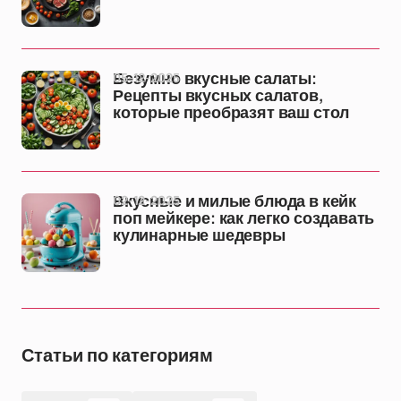
05-12-2025
Безумно вкусные салаты:
Рецепты вкусных салатов,
которые преобразят ваш стол
02-12-2025
Вкусные и милые блюда в кейк
поп мейкере: как легко создавать
кулинарные шедевры
Статьи по категориям